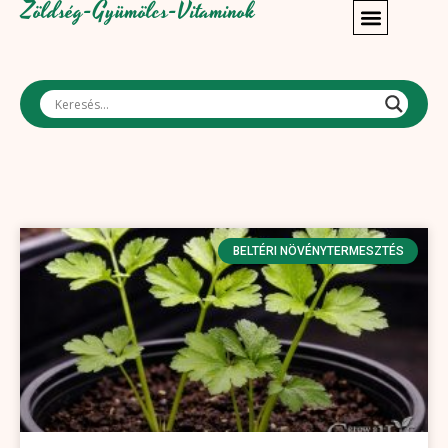
Zöldség-Gyümölcs-Vitaminok
BELTÉRI NÖVÉNYTERMESZTÉS