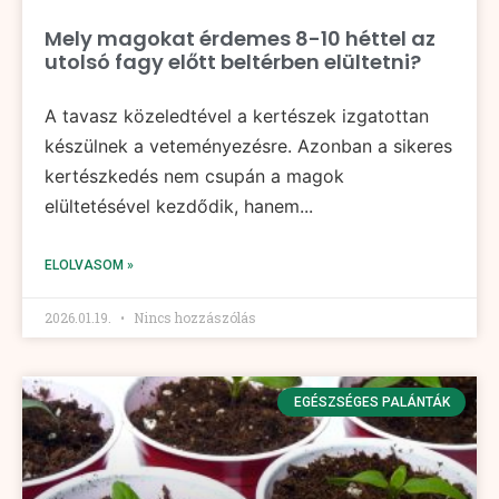
Mely magokat érdemes 8-10 héttel az
utolsó fagy előtt beltérben elültetni?
A tavasz közeledtével a kertészek izgatottan
készülnek a veteményezésre. Azonban a sikeres
kertészkedés nem csupán a magok
elültetésével kezdődik, hanem...
ELOLVASOM »
2026.01.19.
Nincs hozzászólás
EGÉSZSÉGES PALÁNTÁK