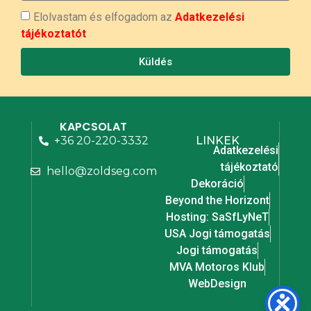
Elolvastam és elfogadom az
Adatkezelési
tájékoztatót
Küldés
KAPCSOLAT
+36 20-220-3332
LINKEK
Adatkezelési
tájékoztató
hello@zoldseg.com
Dekoráció
Beyond the Horizont
Hosting: SaSfLyNeT
USA Jogi támogatás
Jogi támogatás
MVA Motoros Klub
WebDesign