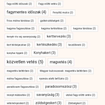
fagy előtti időszak
(2)
Fagy előtti vetés
(2)
fagymentes időszak
(4)
Fenyőtű mulcs
(2)
friss málna tárolása
(2)
gyökérzöldségek
(2)
hagyma fagyasztása
(2)
hagyma tartósítása
(2)
hagyma tárolása
(2)
kerttervezés
(3)
kenyér és vaj savanyúság
(2)
kertészkedés
(3)
kert térképezése
(2)
kezdőknek
(2)
Konyhakert
(3)
konyhai tippek
(2)
közvetlen vetés
(5)
magvetés
(4)
magvetés beltérben
(2)
Magyar kulcsszavak: magvetés beltérben
(2)
málna fagyasztása
(2)
nyomás alatti befőzés
(2)
paradicsomszósz
(3)
paradicsom fagyasztása
(2)
savanyúság
(3)
recept módosítás
(2)
utolsó fagy előtti vetés
(2)
zöldségeskert
(3)
veteményeskert
(2)
Zöldségkert
(2)