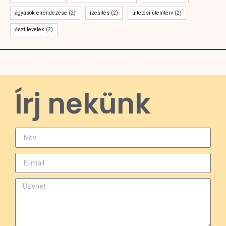
ágyások elrendezése
(2)
ízesítés
(2)
ültetési ütemterv
(2)
őszi levelek
(2)
Írj nekünk