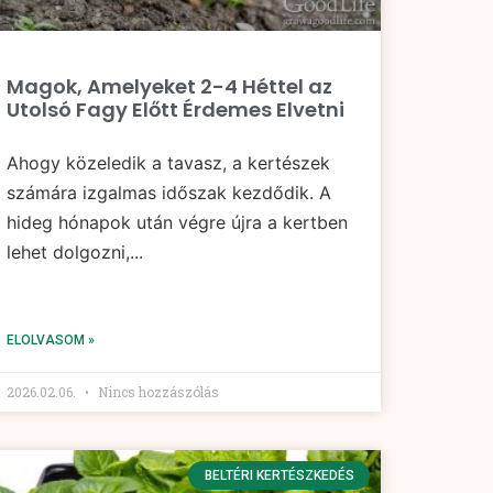
Magok, Amelyeket 2-4 Héttel az
Utolsó Fagy Előtt Érdemes Elvetni
Ahogy közeledik a tavasz, a kertészek
számára izgalmas időszak kezdődik. A
hideg hónapok után végre újra a kertben
lehet dolgozni,...
ELOLVASOM »
2026.02.06.
Nincs hozzászólás
BELTÉRI KERTÉSZKEDÉS