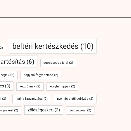
beltéri kertészkedés
(10)
2)
tartósítás
(6)
egészséges talaj
(2)
dségek
(2)
hagyma fagyasztása
(2)
és
(3)
kezdőknek
(2)
konyhai tippek
(2)
n
(2)
málna fagyasztása
(2)
nyomás alatti befőzés
(2)
zöldségeskert
(3)
ényeskert
(2)
Zöldségkert
(2)