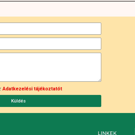
az
Adatkezelési tájékoztatót
Küldés
LINKEK