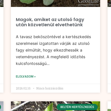
Magok, amiket az utolsó fagy
után közvetlenül elvethetünk
A tavasz beköszöntével a kertészkedés
szerelmesei izgatottan várják az utolsó
fagy elmúltát, hogy elkezdhessék a
veteményezést. A megfelelő időzítés
kulcsfontosságú...
ELOLVASOM »
2026.02.10.
Nincs hozzászólás
BELTÉRI KERTÉSZKEDÉS