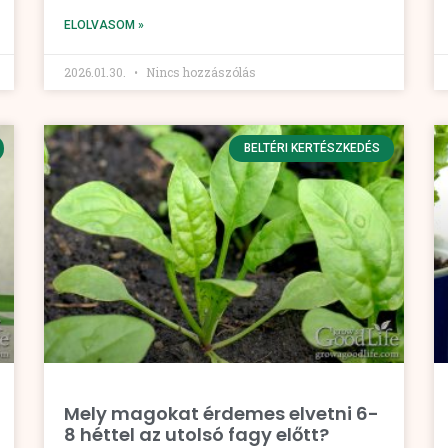
ELOLVASOM »
2026.01.30.
Nincs hozzászólás
BELTÉRI KERTÉSZKEDÉS
Mely magokat érdemes elvetni 6-
8 héttel az utolsó fagy előtt?