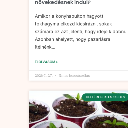
növekedésnek indul?
Amikor a konyhapulton hagyott
fokhagyma elkezd kicsírázni, sokak
számára ez azt jelenti, hogy ideje kidobni.
Azonban ahelyett, hogy pazarlásra
ítélnénk...
ELOLVASOM »
2026.01.27.
Nincs hozzászólás
BELTÉRI KERTÉSZKEDÉS