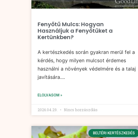
Fenyőtű Mulcs: Hogyan
Használjuk a Fenyőtűket a
Kertünkben?
A kertészkedés során gyakran merül fel a
kérdés, hogy milyen mulcsot érdemes
használni a növények védelmére és a talaj
javítására....
ELOLVASOM »
2026.04.29.
Nincs hozzászólás
BELTÉRI KERTÉSZKEDÉS