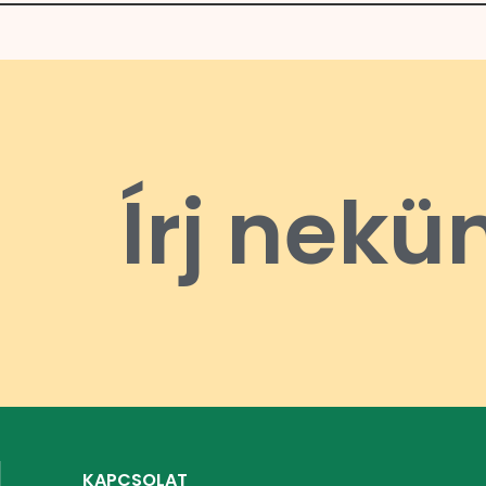
Írj nekü
KAPCSOLAT