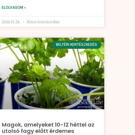
ELOLVASOM »
2026.01.28.
Nincs hozzászólás
BELTÉRI KERTÉSZKEDÉS
Magok, amelyeket 10-12 héttel az
utolsó fagy előtt érdemes