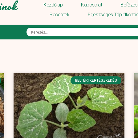
inok
Kezdőlap
Kapcsolat
Befőzés 
Receptek
Egészséges Táplálkozá
BELTÉRI KERTÉSZKEDÉS