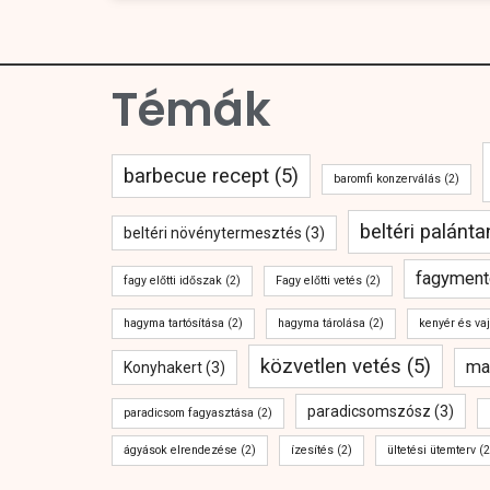
Témák
barbecue recept
(5)
baromfi konzerválás
(2)
beltéri palánt
beltéri növénytermesztés
(3)
fagyment
fagy előtti időszak
(2)
Fagy előtti vetés
(2)
hagyma tartósítása
(2)
hagyma tárolása
(2)
kenyér és va
közvetlen vetés
(5)
ma
Konyhakert
(3)
paradicsomszósz
(3)
paradicsom fagyasztása
(2)
ágyások elrendezése
(2)
ízesítés
(2)
ültetési ütemterv
(2