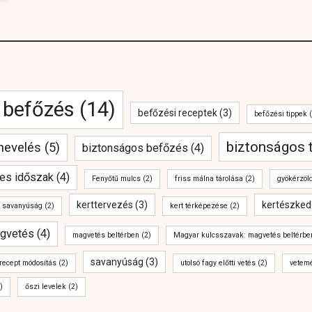
befőzés
(14)
befőzési receptek
(3)
befőzési tippek
(
biztonságos 
anevelés
(5)
biztonságos befőzés
(4)
es időszak
(4)
Fenyőtű mulcs
(2)
friss málna tárolása
(2)
gyökérzöl
kerttervezés
(3)
kertészked
j savanyúság
(2)
kert térképezése
(2)
gvetés
(4)
magvetés beltérben
(2)
Magyar kulcsszavak: magvetés beltérbe
savanyúság
(3)
recept módosítás
(2)
utolsó fagy előtti vetés
(2)
vetem
)
őszi levelek
(2)