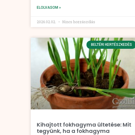
ELOLVASOM »
2026.02.02.
Nincs hozzászólás
BELTÉRI KERTÉSZKEDÉS
Kihajtott fokhagyma ültetése: Mit
tegyünk, ha a fokhagyma