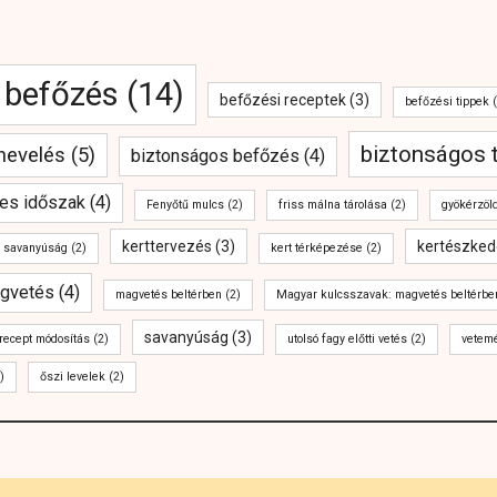
befőzés
(14)
befőzési receptek
(3)
befőzési tippek
(
biztonságos 
anevelés
(5)
biztonságos befőzés
(4)
es időszak
(4)
Fenyőtű mulcs
(2)
friss málna tárolása
(2)
gyökérzöl
kerttervezés
(3)
kertészked
j savanyúság
(2)
kert térképezése
(2)
gvetés
(4)
magvetés beltérben
(2)
Magyar kulcsszavak: magvetés beltérbe
savanyúság
(3)
recept módosítás
(2)
utolsó fagy előtti vetés
(2)
vetem
)
őszi levelek
(2)