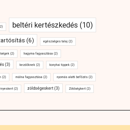
beltéri kertészkedés
(10)
2)
tartósítás
(6)
egészséges talaj
(2)
dségek
(2)
hagyma fagyasztása
(2)
és
(3)
kezdőknek
(2)
konyhai tippek
(2)
n
(2)
málna fagyasztása
(2)
nyomás alatti befőzés
(2)
zöldségeskert
(3)
ényeskert
(2)
Zöldségkert
(2)