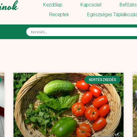
inok
Kezdőlap
Kapcsolat
Befőzés 
Receptek
Egészséges Táplálkozá
KERTÉSZKEDÉS