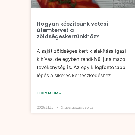
Hogyan készítsünk vetési
ütemtervet a
zöldségeskertünkhöz?
A saját zöldséges kert kialakítása igazi
kihívás, de egyben rendkívül jutalmazó
tevékenység is. Az egyik legfontosabb
lépés a sikeres kertészkedéshez...
ELOLVASOM »
2025.11.15.
Nincs hozzászólás