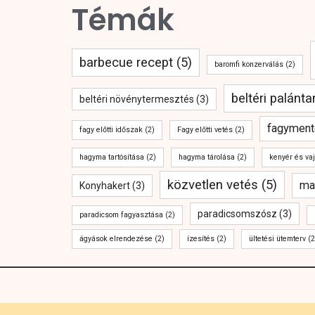
Témák
barbecue recept
(5)
baromfi konzerválás
(2)
beltéri palánt
beltéri növénytermesztés
(3)
fagyment
fagy előtti időszak
(2)
Fagy előtti vetés
(2)
hagyma tartósítása
(2)
hagyma tárolása
(2)
kenyér és va
közvetlen vetés
(5)
ma
Konyhakert
(3)
paradicsomszósz
(3)
paradicsom fagyasztása
(2)
ágyások elrendezése
(2)
ízesítés
(2)
ültetési ütemterv
(2