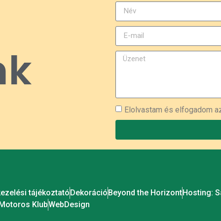
nk
Elolvastam és elfogadom 
ezelési tájékoztató
Dekoráció
Beyond the Horizont
Hosting: 
Motoros Klub
WebDesign