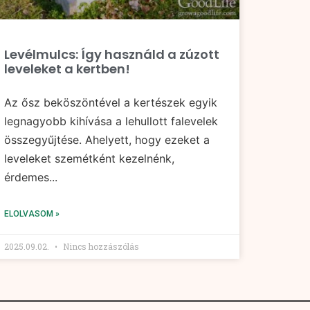
Levélmulcs: Így használd a zúzott
leveleket a kertben!
Az ősz beköszöntével a kertészek egyik
legnagyobb kihívása a lehullott falevelek
összegyűjtése. Ahelyett, hogy ezeket a
leveleket szemétként kezelnénk,
érdemes...
ELOLVASOM »
2025.09.02.
Nincs hozzászólás