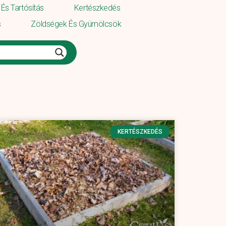
És Tartósítás
Kertészkedés
s
Zöldségek És Gyümölcsök
KERTÉSZKEDÉS