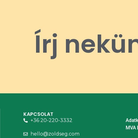
Írj nekü
KAPCSOLAT
+36 20-220-3332
Adatk
MVA 
hello@zoldseg.com