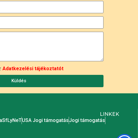
az
Adatkezelési tájékoztatót
Küldés
LINKEK
SaSfLyNeT
USA Jogi támogatás
Jogi támogatás