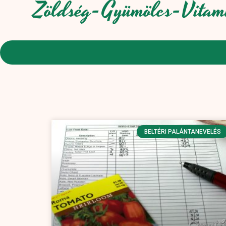
Zöldség-Gyümölcs-Vitam
BELTÉRI PALÁNTANEVELÉS