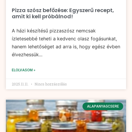
Pizza szósz befőzése: Egyszerű recept,
amit ki kell próbálnod!
A házi készítésű pizzaszósz nemcsak
ízletesebbé teheti a kedvenc olasz fogásunkat,
hanem lehetőséget ad arra is, hogy egész évben
élvezhessük...
ELOLVASOM »
2025.11.11.
Nincs hozzászólás
ALAPANYAGCSERE