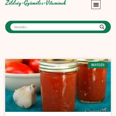
Zöldség-Gyümölcs-Vitaminok
BEFŐZÉS