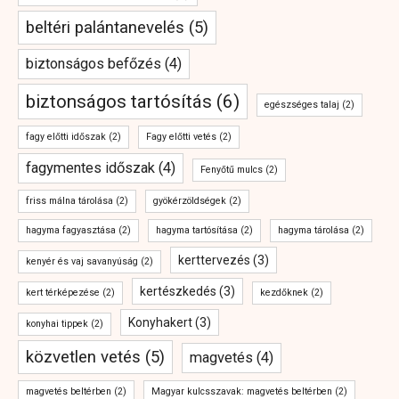
beltéri palántanevelés
(5)
biztonságos befőzés
(4)
biztonságos tartósítás
(6)
egészséges talaj
(2)
fagy előtti időszak
(2)
Fagy előtti vetés
(2)
fagymentes időszak
(4)
Fenyőtű mulcs
(2)
friss málna tárolása
(2)
gyökérzöldségek
(2)
hagyma fagyasztása
(2)
hagyma tartósítása
(2)
hagyma tárolása
(2)
kerttervezés
(3)
kenyér és vaj savanyúság
(2)
kertészkedés
(3)
kert térképezése
(2)
kezdőknek
(2)
Konyhakert
(3)
konyhai tippek
(2)
közvetlen vetés
(5)
magvetés
(4)
magvetés beltérben
(2)
Magyar kulcsszavak: magvetés beltérben
(2)