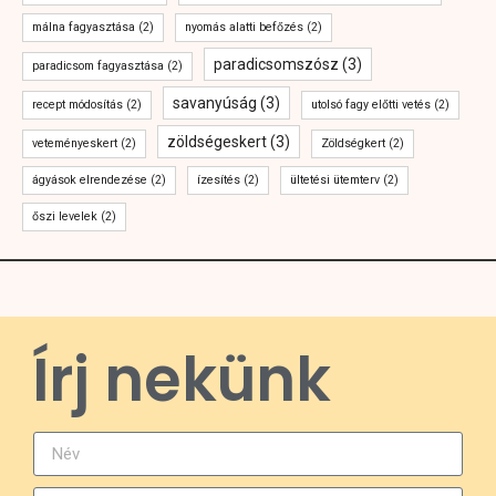
málna fagyasztása
(2)
nyomás alatti befőzés
(2)
paradicsomszósz
(3)
paradicsom fagyasztása
(2)
savanyúság
(3)
recept módosítás
(2)
utolsó fagy előtti vetés
(2)
zöldségeskert
(3)
veteményeskert
(2)
Zöldségkert
(2)
ágyások elrendezése
(2)
ízesítés
(2)
ültetési ütemterv
(2)
őszi levelek
(2)
Írj nekünk