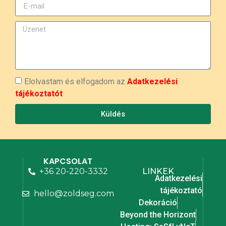
Elolvastam és elfogadom az
Adatkezelési
tájékoztatót
Küldés
KAPCSOLAT
+36 20-220-3332
LINKEK
Adatkezelési
tájékoztató
hello@zoldseg.com
Dekoráció
Beyond the Horizont