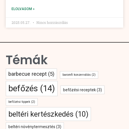
ELOLVASOM »
2025.05.27.
Nincs hozzászólás
Témák
barbecue recept
(5)
baromfi konzerválás
(2)
befőzés
(14)
befőzési receptek
(3)
befőzési tippek
(2)
beltéri kertészkedés
(10)
beltéri növénytermesztés
(3)