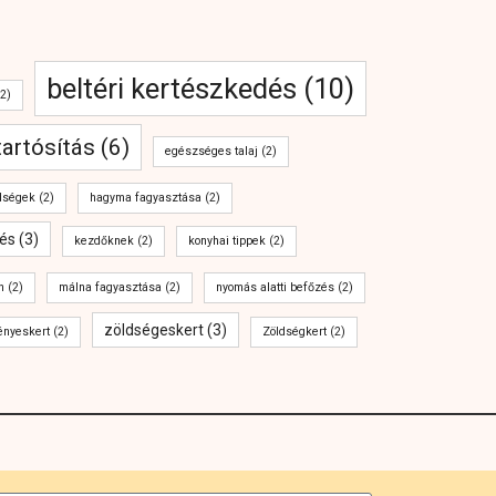
beltéri kertészkedés
(10)
2)
tartósítás
(6)
egészséges talaj
(2)
dségek
(2)
hagyma fagyasztása
(2)
és
(3)
kezdőknek
(2)
konyhai tippek
(2)
n
(2)
málna fagyasztása
(2)
nyomás alatti befőzés
(2)
zöldségeskert
(3)
ényeskert
(2)
Zöldségkert
(2)