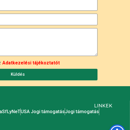
az
Adatkezelési tájékoztatót
Küldés
LINKEK
SaSfLyNeT
USA Jogi támogatás
Jogi támogatás