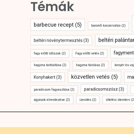
Témák
barbecue recept
(5)
baromfi konzerválás
(2)
beltéri palánt
beltéri növénytermesztés
(3)
fagyment
fagy előtti időszak
(2)
Fagy előtti vetés
(2)
hagyma tartósítása
(2)
hagyma tárolása
(2)
kenyér és va
közvetlen vetés
(5)
ma
Konyhakert
(3)
paradicsomszósz
(3)
paradicsom fagyasztása
(2)
ágyások elrendezése
(2)
ízesítés
(2)
ültetési ütemterv
(2