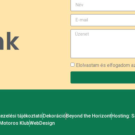
nk
Elolvastam és elfogadom 
ezelési tájékoztató
Dekoráció
Beyond the Horizont
Hosting: 
Motoros Klub
WebDesign