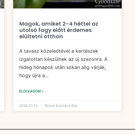
Magok, amiket 2-4 héttel az
utolsó fagy előtt érdemes
elültetni otthon
A tavasz közeledtével a kertészek
izgatottan készülnek az új szezonra. A
hideg hónapok után sokan alig várják,
hogy újra a...
ELOLVASOM »
2026.02.02.
Nincs hozzászólás