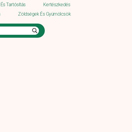
És Tartósítás
Kertészkedés
s
Zöldségek És Gyümölcsök