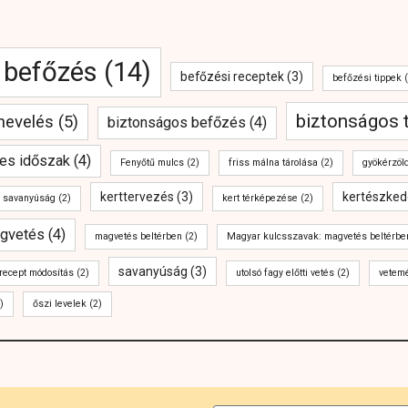
befőzés
(14)
befőzési receptek
(3)
befőzési tippek
(
biztonságos 
anevelés
(5)
biztonságos befőzés
(4)
es időszak
(4)
Fenyőtű mulcs
(2)
friss málna tárolása
(2)
gyökérzöl
kerttervezés
(3)
kertészked
j savanyúság
(2)
kert térképezése
(2)
gvetés
(4)
magvetés beltérben
(2)
Magyar kulcsszavak: magvetés beltérbe
savanyúság
(3)
recept módosítás
(2)
utolsó fagy előtti vetés
(2)
vetem
)
őszi levelek
(2)