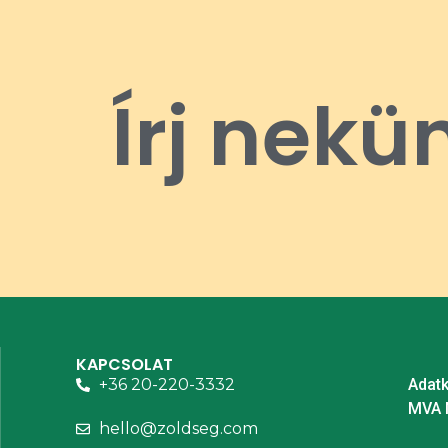
Írj nekü
KAPCSOLAT
+36 20-220-3332
Adatk
MVA 
hello@zoldseg.com