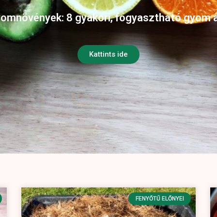
omnövények: 8 gyakori, fogyasztható gyom 
Kattints ide
FENYŐTŰ ELŐNYEI