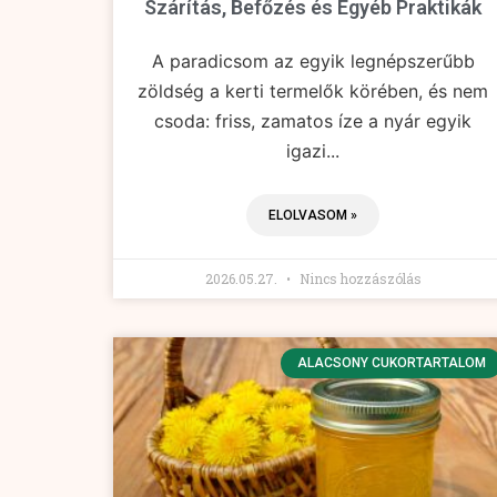
Szárítás, Befőzés és Egyéb Praktikák
A paradicsom az egyik legnépszerűbb
zöldség a kerti termelők körében, és nem
csoda: friss, zamatos íze a nyár egyik
igazi...
ELOLVASOM »
2026.05.27.
Nincs hozzászólás
ALACSONY CUKORTARTALOM