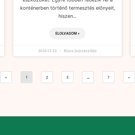
konténerben történő termesztés előnyeit,
hiszen...
ELOLVASOM »
2026.03.23.
Nincs hozzászólás
«
1
2
3
…
7
»