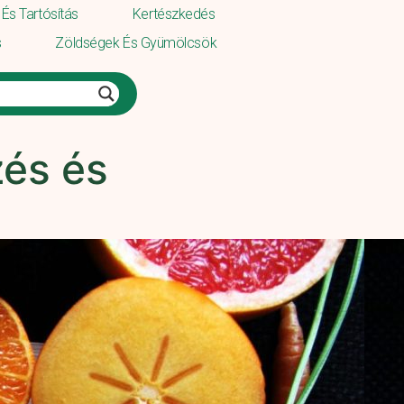
És Tartósítás
Kertészkedés
s
Zöldségek És Gyümölcsök
zés és