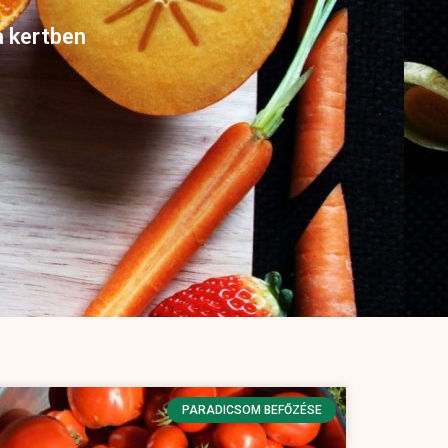
a kertben
PARADICSOM BEFŐZÉSE