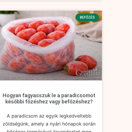
BEFŐZÉS
Hogyan fagyasszuk le a paradicsomot
későbbi főzéshez vagy befőzéshez?
A paradicsom az egyik legkedveltebb
zöldségünk, amely a nyári hónapok során
bőséges termésével örvendeztet meg