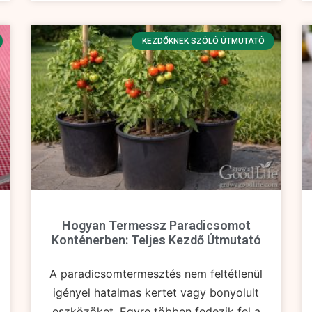
KEZDŐKNEK SZÓLÓ ÚTMUTATÓ
Hogyan Termessz Paradicsomot
Konténerben: Teljes Kezdő Útmutató
A paradicsomtermesztés nem feltétlenül
igényel hatalmas kertet vagy bonyolult
eszközöket. Egyre többen fedezik fel a