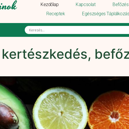
inok
Kezdőlap
Kapcsolat
Befőzés 
Receptek
Egészséges Táplálkozá
 kertészkedés, befő