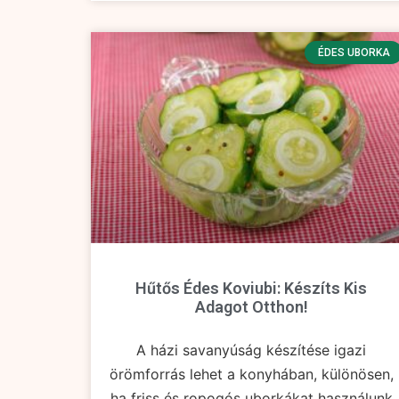
ÉDES UBORKA
Hűtős Édes Koviubi: Készíts Kis
Adagot Otthon!
A házi savanyúság készítése igazi
örömforrás lehet a konyhában, különösen,
ha friss és ropogós uborkákat használunk